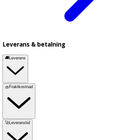
Leverans & betalning
🚚Leverans
🧺Fraktkostnad
🚀Leveranstid