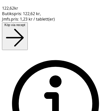
122,62
kr
Butikspris:
122,62 kr
,
Jmfs.pris:
1,23 kr / tablett(er)
Köp via recept