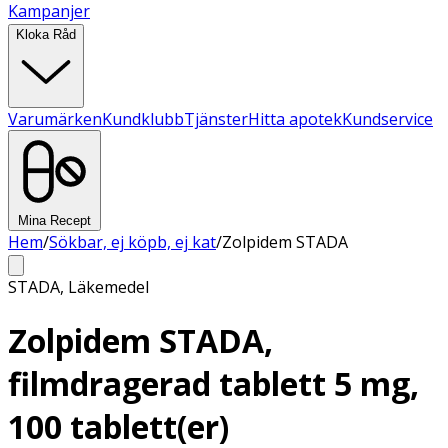
Kampanjer
Kloka Råd
Varumärken
Kundklubb
Tjänster
Hitta apotek
Kundservice
Mina Recept
Hem
/
Sökbar, ej köpb, ej kat
/
Zolpidem STADA
STADA
,
Läkemedel
Zolpidem STADA,
filmdragerad tablett 5 mg,
100 tablett(er)