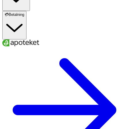
💳Betalning