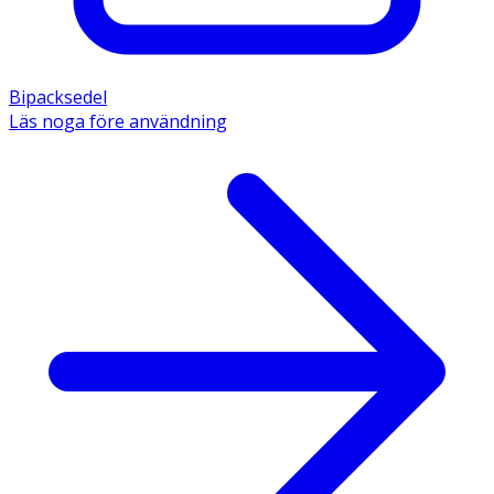
Bipacksedel
Läs noga före användning