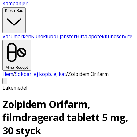
Kampanjer
Kloka Råd
Varumärken
Kundklubb
Tjänster
Hitta apotek
Kundservice
Mina Recept
Hem
/
Sökbar, ej köpb, ej kat
/
Zolpidem Orifarm
Läkemedel
Zolpidem Orifarm,
filmdragerad tablett 5 mg,
30 styck