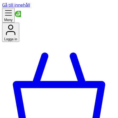
Gå till innehåll
Meny
Logga in