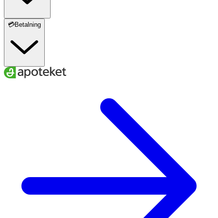
💳Betalning