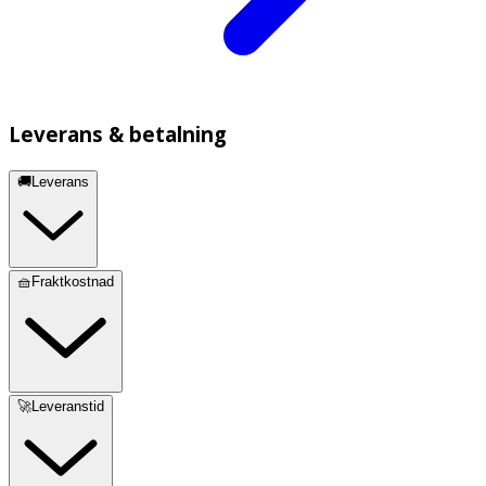
Leverans & betalning
🚚Leverans
🧺Fraktkostnad
🚀Leveranstid