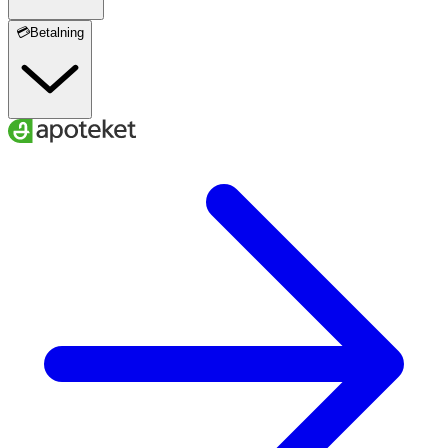
💳Betalning