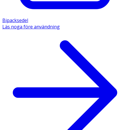
Bipacksedel
Läs noga före användning