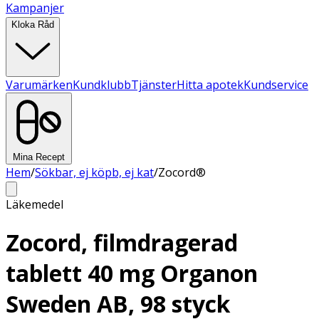
Kampanjer
Kloka Råd
Varumärken
Kundklubb
Tjänster
Hitta apotek
Kundservice
Mina Recept
Hem
/
Sökbar, ej köpb, ej kat
/
Zocord®
Läkemedel
Zocord, filmdragerad
tablett 40 mg Organon
Sweden AB, 98 styck