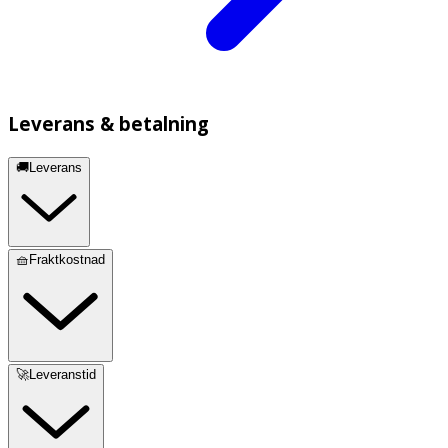
Leverans & betalning
🚚Leverans
🧺Fraktkostnad
🚀Leveranstid