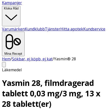
Kampanjer
Kloka Råd
Varumärken
Kundklubb
Tjänster
Hitta apotek
Kundservice
Mina Recept
Hem
/
Sökbar, ej köpb, ej kat
/
Yasmin® 28
Läkemedel
Yasmin 28, filmdragerad
tablett 0,03 mg/3 mg, 13 x
28 tablett(er)