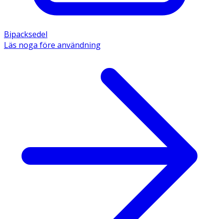
Bipacksedel
Läs noga före användning