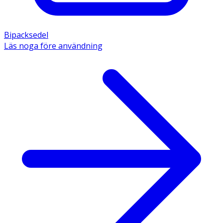
Bipacksedel
Läs noga före användning