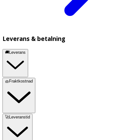
Leverans & betalning
🚚Leverans
🧺Fraktkostnad
🚀Leveranstid