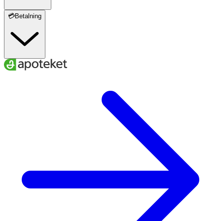
💳Betalning