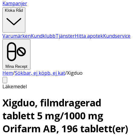
Kampanjer
Kloka Råd
Varumärken
Kundklubb
Tjänster
Hitta apotek
Kundservice
Mina Recept
Hem
/
Sökbar, ej köpb, ej kat
/
Xigduo
Läkemedel
Xigduo, filmdragerad
tablett 5 mg/1000 mg
Orifarm AB, 196 tablett(er)