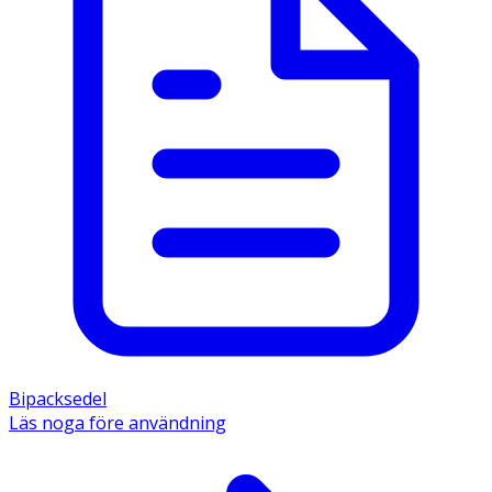
Bipacksedel
Läs noga före användning