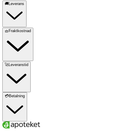
🚚Leverans
🧺Fraktkostnad
🚀Leveranstid
💳Betalning