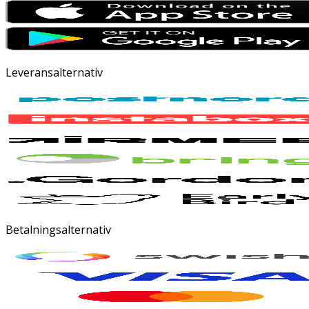
Leveransalternativ
Betalningsalternativ