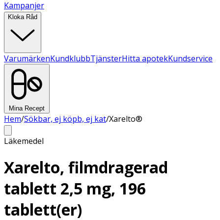
Kampanjer
Kloka Råd
Varumärken
Kundklubb
Tjänster
Hitta apotek
Kundservice
Mina Recept
Hem
/
Sökbar, ej köpb, ej kat
/
Xarelto®
Läkemedel
Xarelto, filmdragerad
tablett 2,5 mg, 196
tablett(er)