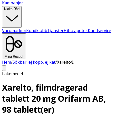
Kampanjer
Kloka Råd
Varumärken
Kundklubb
Tjänster
Hitta apotek
Kundservice
Mina Recept
Hem
/
Sökbar, ej köpb, ej kat
/
Xarelto®
Läkemedel
Xarelto, filmdragerad
tablett 20 mg Orifarm AB,
98 tablett(er)