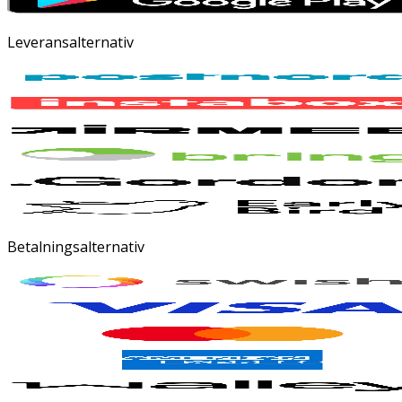
Leveransalternativ
Betalningsalternativ