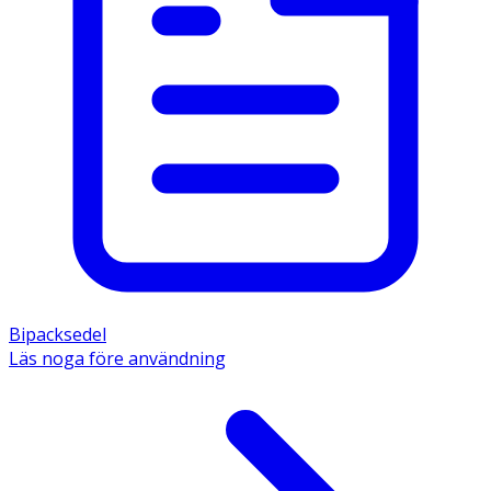
Bipacksedel
Läs noga före användning