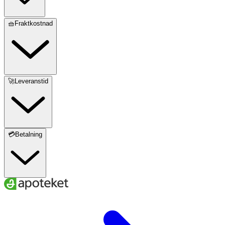
🧺Fraktkostnad
🚀Leveranstid
💳Betalning