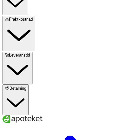
🧺Fraktkostnad
🚀Leveranstid
💳Betalning