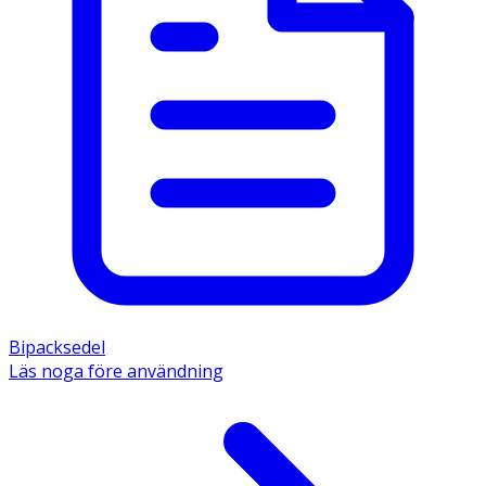
Bipacksedel
Läs noga före användning