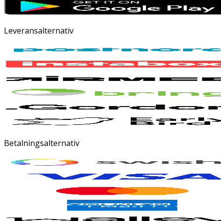
Leveransalternativ
Betalningsalternativ