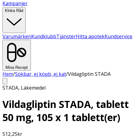
Kampanjer
Kloka Råd
Varumärken
Kundklubb
Tjänster
Hitta apotek
Kundservice
Mina Recept
Hem
/
Sökbar, ej köpb, ej kat
/
Vildagliptin STADA
STADA
,
Läkemedel
Vildagliptin STADA, tablett
50 mg, 105 x 1 tablett(er)
512,25
kr