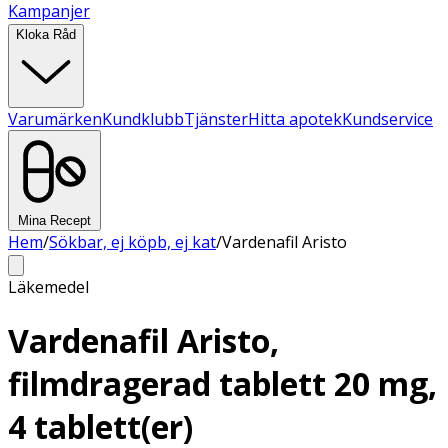
Kampanjer
Kloka Råd
Varumärken
Kundklubb
Tjänster
Hitta apotek
Kundservice
Mina Recept
Hem
/
Sökbar, ej köpb, ej kat
/
Vardenafil Aristo
Läkemedel
Vardenafil Aristo,
filmdragerad tablett 20 mg,
4 tablett(er)