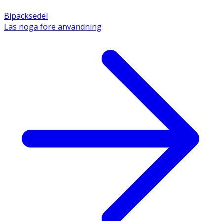
Bipacksedel
Läs noga före användning