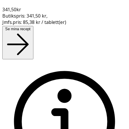
341,50
kr
Butikspris:
341,50 kr
,
Jmfs.pris:
85,38 kr / tablett(er)
Se mina recept