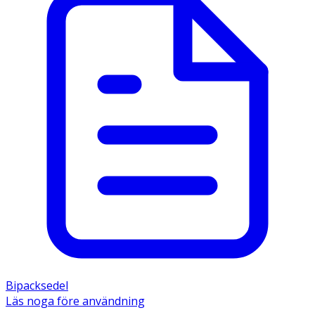
Bipacksedel
Läs noga före användning