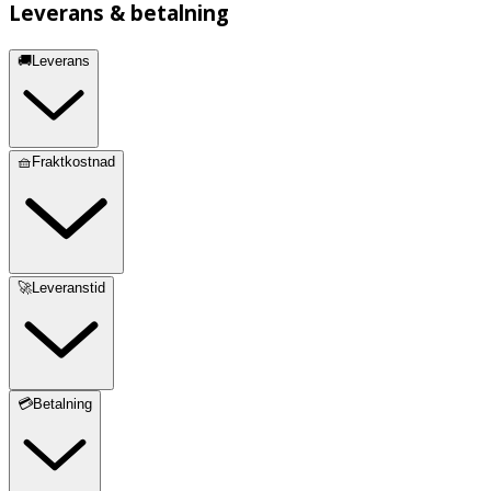
Leverans & betalning
🚚Leverans
🧺Fraktkostnad
🚀Leveranstid
💳Betalning