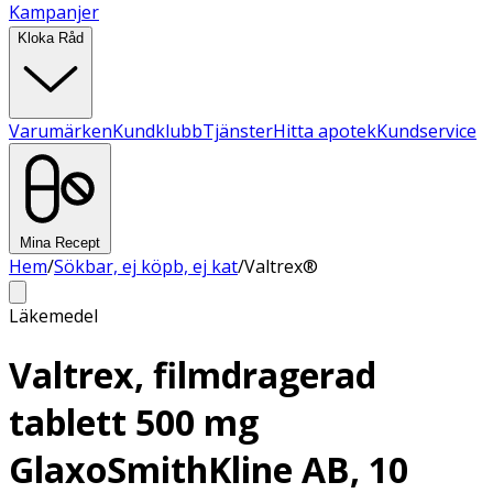
Kampanjer
Kloka Råd
Varumärken
Kundklubb
Tjänster
Hitta apotek
Kundservice
Mina Recept
Hem
/
Sökbar, ej köpb, ej kat
/
Valtrex®
Läkemedel
Valtrex, filmdragerad
tablett 500 mg
GlaxoSmithKline AB, 10