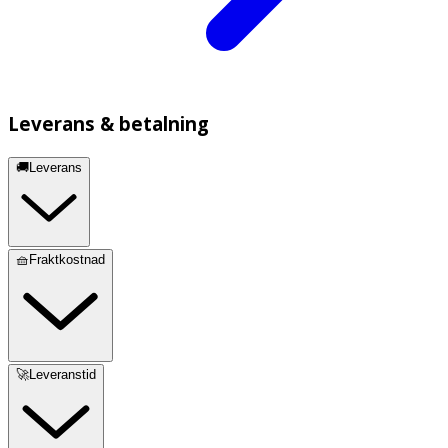
Leverans & betalning
🚚Leverans
🧺Fraktkostnad
🚀Leveranstid