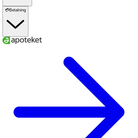
💳Betalning