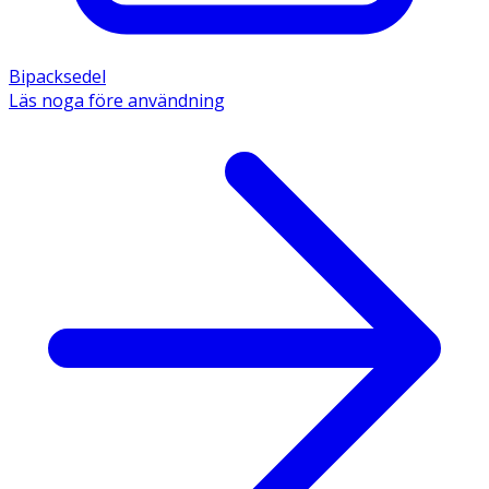
Bipacksedel
Läs noga före användning