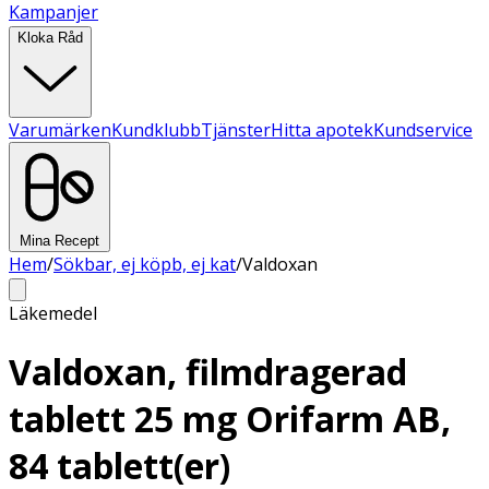
Kampanjer
Kloka Råd
Varumärken
Kundklubb
Tjänster
Hitta apotek
Kundservice
Mina Recept
Hem
/
Sökbar, ej köpb, ej kat
/
Valdoxan
Läkemedel
Valdoxan, filmdragerad
tablett 25 mg Orifarm AB,
84 tablett(er)