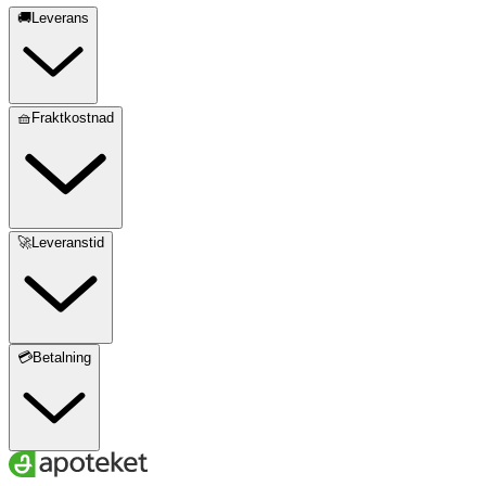
🚚Leverans
🧺Fraktkostnad
🚀Leveranstid
💳Betalning