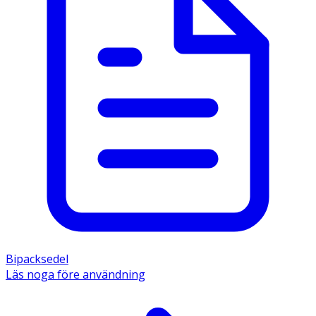
Bipacksedel
Läs noga före användning