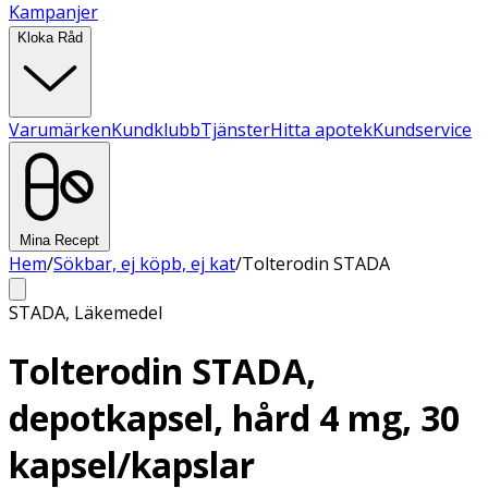
Kampanjer
Kloka Råd
Varumärken
Kundklubb
Tjänster
Hitta apotek
Kundservice
Mina Recept
Hem
/
Sökbar, ej köpb, ej kat
/
Tolterodin STADA
STADA
,
Läkemedel
Tolterodin STADA,
depotkapsel, hård 4 mg, 30
kapsel/kapslar