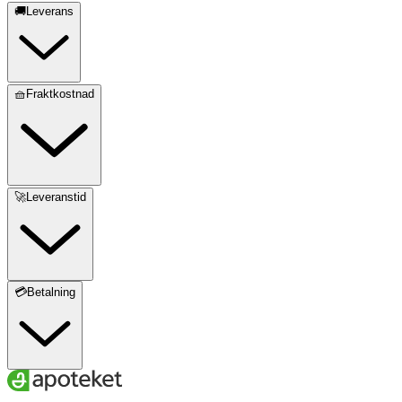
🚚Leverans
🧺Fraktkostnad
🚀Leveranstid
💳Betalning