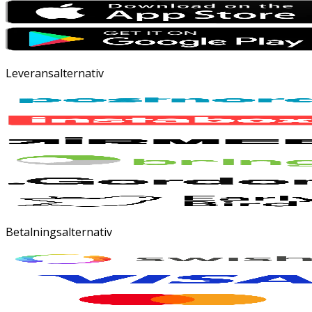
Leveransalternativ
Betalningsalternativ