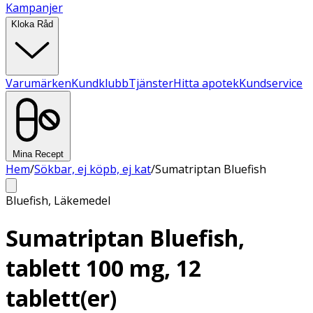
Kampanjer
Kloka Råd
Varumärken
Kundklubb
Tjänster
Hitta apotek
Kundservice
Mina Recept
Hem
/
Sökbar, ej köpb, ej kat
/
Sumatriptan Bluefish
Bluefish
,
Läkemedel
Sumatriptan Bluefish,
tablett 100 mg, 12
tablett(er)