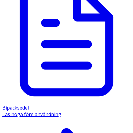
Bipacksedel
Läs noga före användning