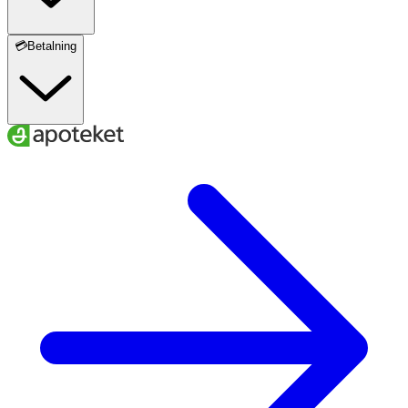
💳Betalning