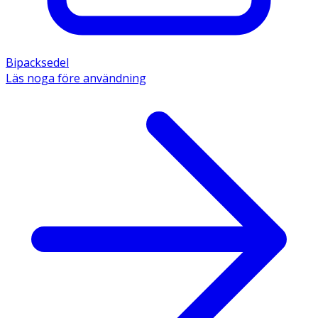
Bipacksedel
Läs noga före användning