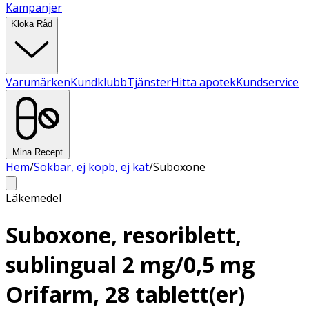
Kampanjer
Kloka Råd
Varumärken
Kundklubb
Tjänster
Hitta apotek
Kundservice
Mina Recept
Hem
/
Sökbar, ej köpb, ej kat
/
Suboxone
Läkemedel
Suboxone, resoriblett,
sublingual 2 mg/0,5 mg
Orifarm, 28 tablett(er)