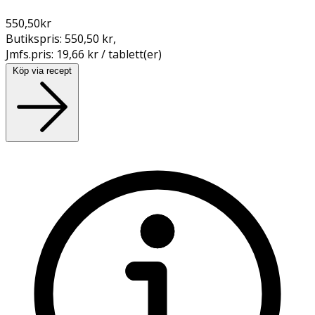
550,50
kr
Butikspris:
550,50 kr
,
Jmfs.pris:
19,66 kr / tablett(er)
Köp via recept