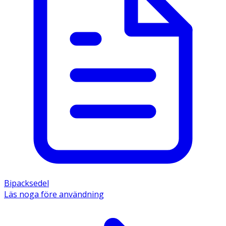
Bipacksedel
Läs noga före användning