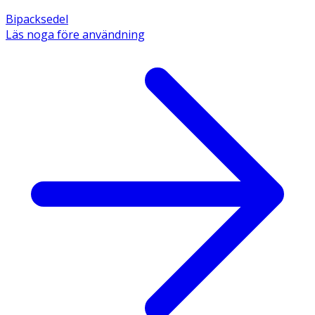
Bipacksedel
Läs noga före användning