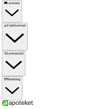
🚚Leverans
🧺Fraktkostnad
🚀Leveranstid
💳Betalning