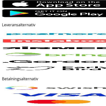
Leveransalternativ
Betalningsalternativ