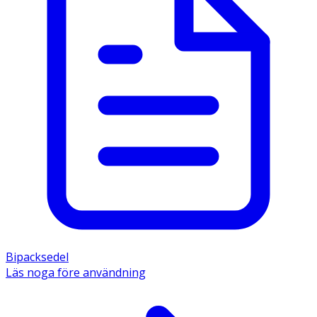
Bipacksedel
Läs noga före användning