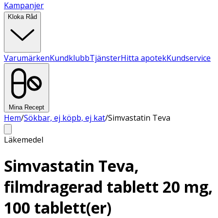
Kampanjer
Kloka Råd
Varumärken
Kundklubb
Tjänster
Hitta apotek
Kundservice
Mina Recept
Hem
/
Sökbar, ej köpb, ej kat
/
Simvastatin Teva
Läkemedel
Simvastatin Teva,
filmdragerad tablett 20 mg,
100 tablett(er)