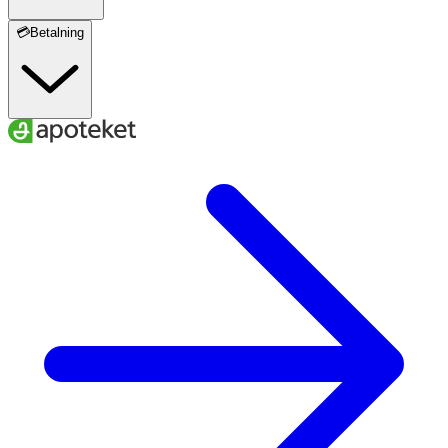
💳Betalning