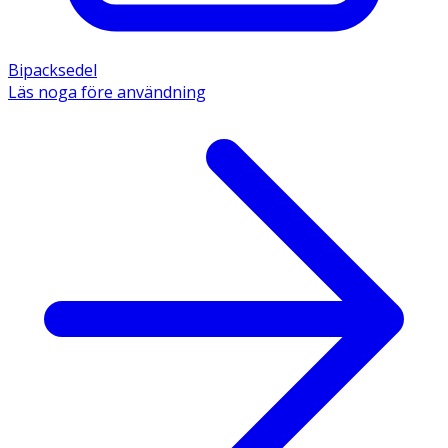
Bipacksedel
Läs noga före användning