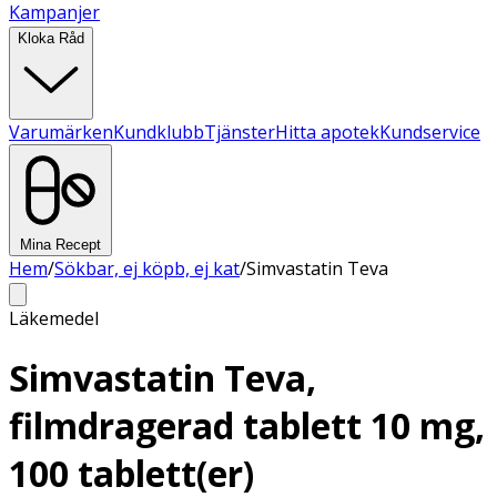
Kampanjer
Kloka Råd
Varumärken
Kundklubb
Tjänster
Hitta apotek
Kundservice
Mina Recept
Hem
/
Sökbar, ej köpb, ej kat
/
Simvastatin Teva
Läkemedel
Simvastatin Teva,
filmdragerad tablett 10 mg,
100 tablett(er)