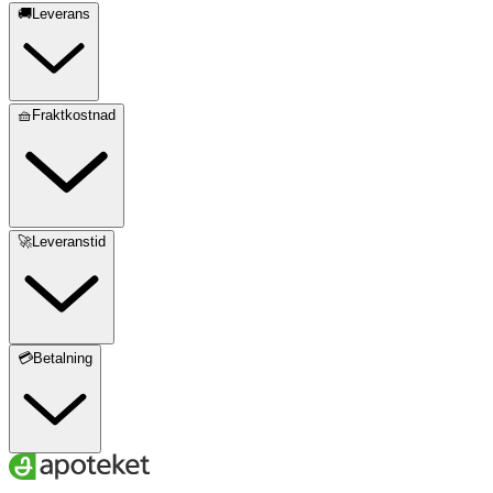
🚚Leverans
🧺Fraktkostnad
🚀Leveranstid
💳Betalning