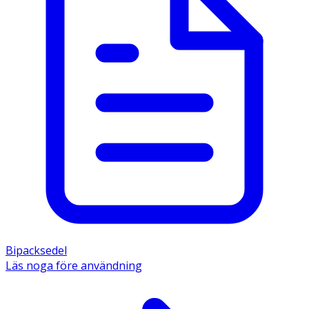
Bipacksedel
Läs noga före användning