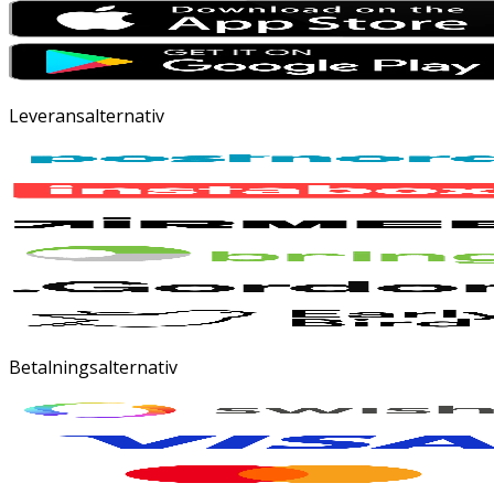
Leveransalternativ
Betalningsalternativ