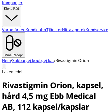
Kampanjer
Kloka Råd
Varumärken
Kundklubb
Tjänster
Hitta apotek
Kundservice
Mina Recept
Hem
/
Sökbar, ej köpb, ej kat
/
Rivastigmin Orion
Läkemedel
Rivastigmin Orion, kapsel,
hård 4,5 mg Ebb Medical
AB, 112 kapsel/kapslar