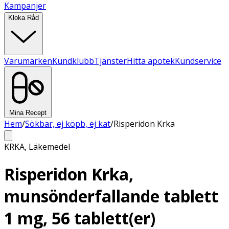
Kampanjer
Kloka Råd
Varumärken
Kundklubb
Tjänster
Hitta apotek
Kundservice
Mina Recept
Hem
/
Sökbar, ej köpb, ej kat
/
Risperidon Krka
KRKA
,
Läkemedel
Risperidon Krka,
munsönderfallande tablett
1 mg, 56 tablett(er)