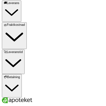
🚚Leverans
🧺Fraktkostnad
🚀Leveranstid
💳Betalning