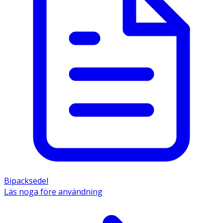
Bipacksedel
Läs noga före användning