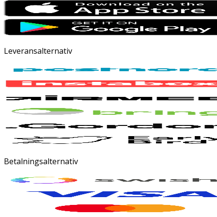
Leveransalternativ
Betalningsalternativ