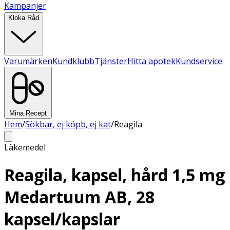
Kampanjer
Kloka Råd
Varumärken
Kundklubb
Tjänster
Hitta apotek
Kundservice
Mina Recept
Hem
/
Sökbar, ej köpb, ej kat
/
Reagila
Läkemedel
Reagila, kapsel, hård 1,5 mg
Medartuum AB, 28
kapsel/kapslar