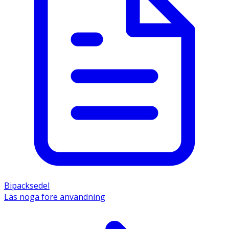
Bipacksedel
Läs noga före användning