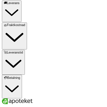
🚚Leverans
🧺Fraktkostnad
🚀Leveranstid
💳Betalning