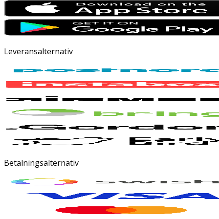
Leveransalternativ
Betalningsalternativ