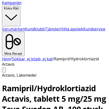
Kampanjer
Kloka Råd
Varumärken
Kundklubb
Tjänster
Hitta apotek
Kundservice
Mina Recept
Hem
/
Sökbar, ej köpb, ej kat
/
Ramipril/Hydroklortiazid
Actavis
Actavis
,
Läkemedel
Ramipril/Hydroklortiazid
Actavis, tablett 5 mg/25 mg