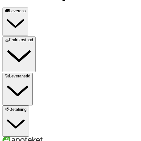
🚚Leverans
🧺Fraktkostnad
🚀Leveranstid
💳Betalning