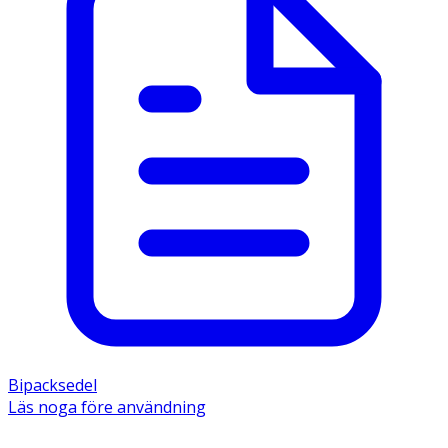
Bipacksedel
Läs noga före användning