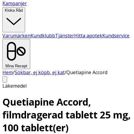
Kampanjer
Kloka Råd
Varumärken
Kundklubb
Tjänster
Hitta apotek
Kundservice
Mina Recept
Hem
/
Sökbar, ej köpb, ej kat
/
Quetiapine Accord
Läkemedel
Quetiapine Accord,
filmdragerad tablett 25 mg,
100 tablett(er)