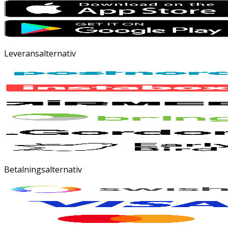
Leveransalternativ
Betalningsalternativ