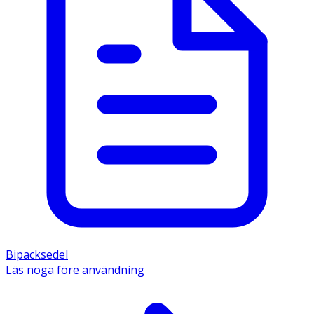
Bipacksedel
Läs noga före användning