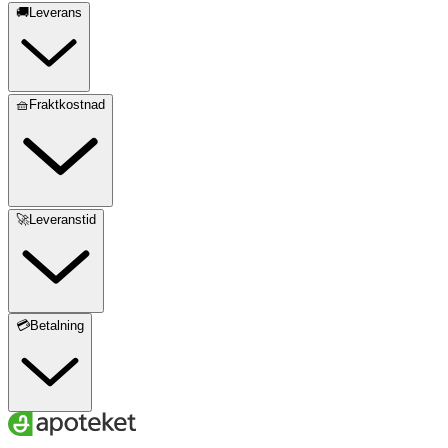
🚚Leverans
🧺Fraktkostnad
🚀Leveranstid
💳Betalning