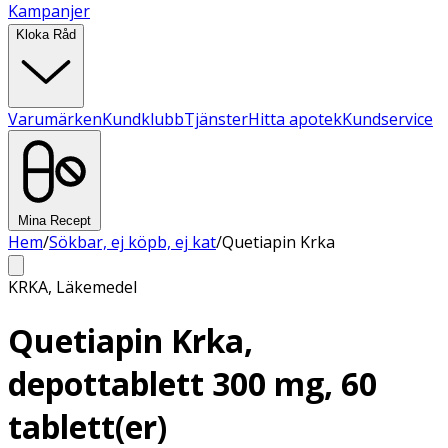
Kampanjer
Kloka Råd
Varumärken
Kundklubb
Tjänster
Hitta apotek
Kundservice
Mina Recept
Hem
/
Sökbar, ej köpb, ej kat
/
Quetiapin Krka
KRKA
,
Läkemedel
Quetiapin Krka,
depottablett 300 mg, 60
tablett(er)