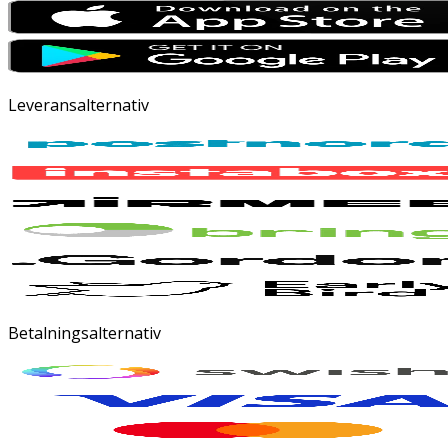
Leveransalternativ
Betalningsalternativ