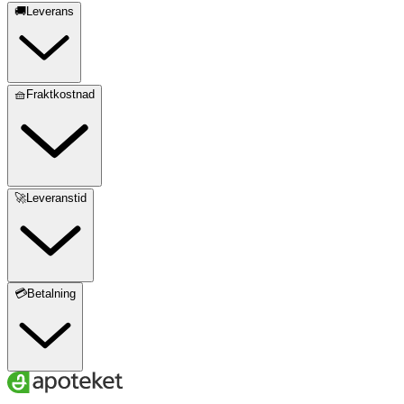
🚚Leverans
🧺Fraktkostnad
🚀Leveranstid
💳Betalning