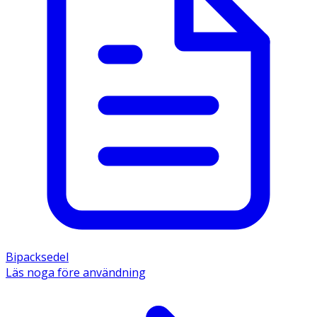
Bipacksedel
Läs noga före användning