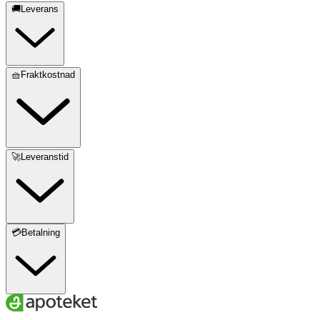
🚚Leverans
🧺Fraktkostnad
🚀Leveranstid
💳Betalning