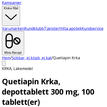
Kampanjer
Kloka Råd
Varumärken
Kundklubb
Tjänster
Hitta apotek
Kundservice
Mina Recept
Hem
/
Sökbar, ej köpb, ej kat
/
Quetiapin Krka
KRKA
,
Läkemedel
Quetiapin Krka,
depottablett 300 mg, 100
tablett(er)