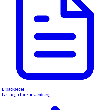
Bipacksedel
Läs noga före användning