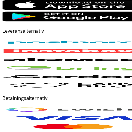
Leveransalternativ
Betalningsalternativ