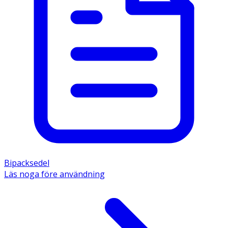
Bipacksedel
Läs noga före användning