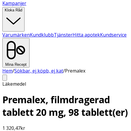
Kampanjer
Kloka Råd
Varumärken
Kundklubb
Tjänster
Hitta apotek
Kundservice
Mina Recept
Hem
/
Sökbar, ej köpb, ej kat
/
Premalex
Läkemedel
Premalex, filmdragerad
tablett 20 mg, 98 tablett(er)
1 320,47
kr