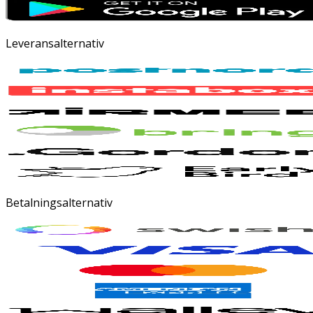
Leveransalternativ
Betalningsalternativ