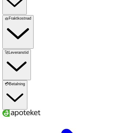
🧺Fraktkostnad
🚀Leveranstid
💳Betalning