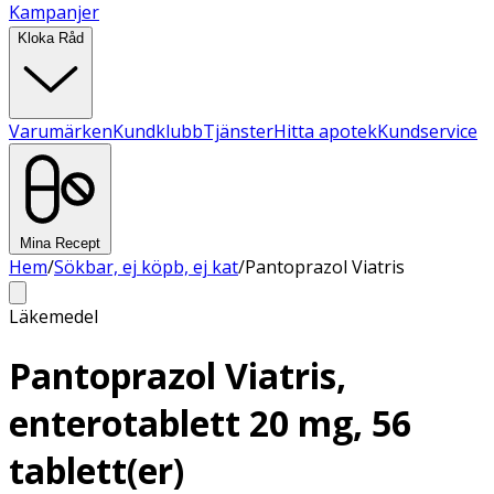
Kampanjer
Kloka Råd
Varumärken
Kundklubb
Tjänster
Hitta apotek
Kundservice
Mina Recept
Hem
/
Sökbar, ej köpb, ej kat
/
Pantoprazol Viatris
Läkemedel
Pantoprazol Viatris,
enterotablett 20 mg, 56
tablett(er)