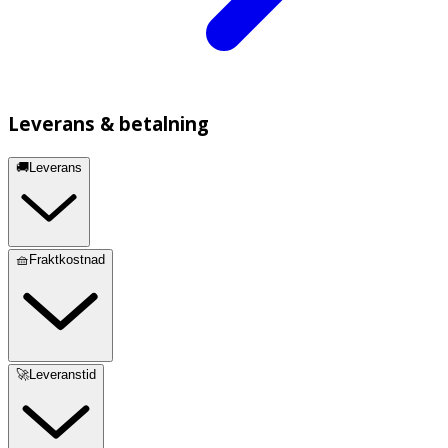
Leverans & betalning
🚚Leverans
🧺Fraktkostnad
🚀Leveranstid