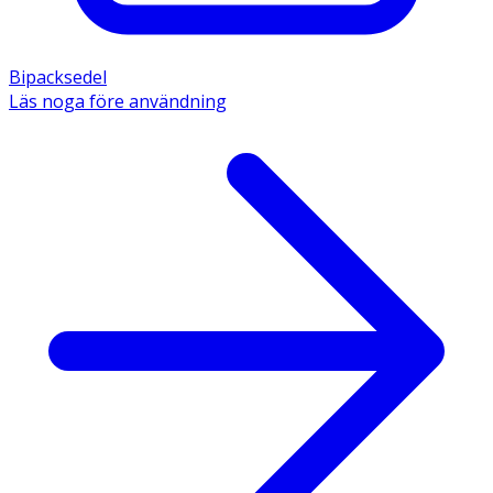
Bipacksedel
Läs noga före användning