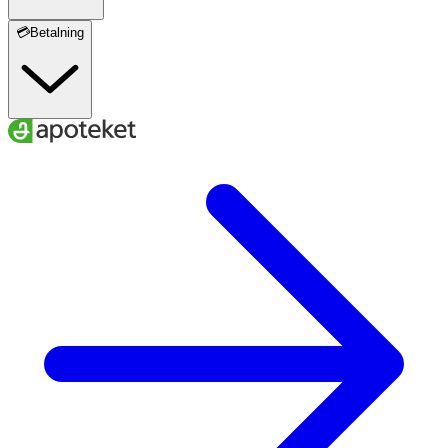
💳Betalning