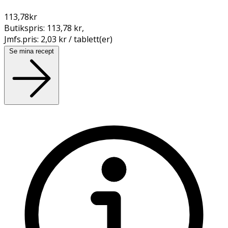
113,78
kr
Butikspris:
113,78 kr
,
Jmfs.pris:
2,03 kr / tablett(er)
Se mina recept