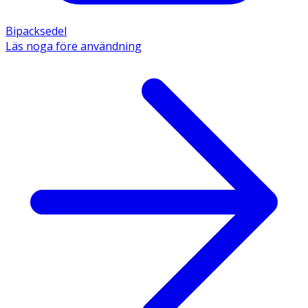
Bipacksedel
Läs noga före användning