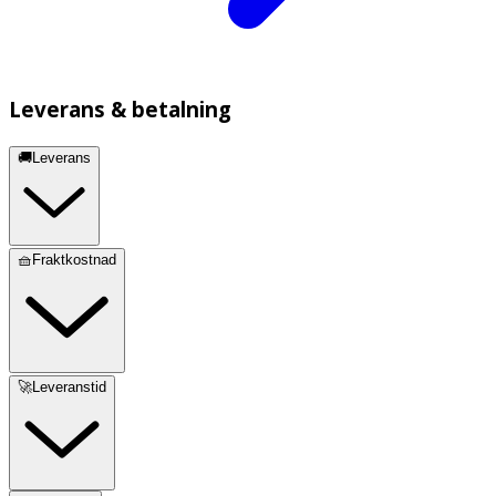
Leverans & betalning
🚚Leverans
🧺Fraktkostnad
🚀Leveranstid