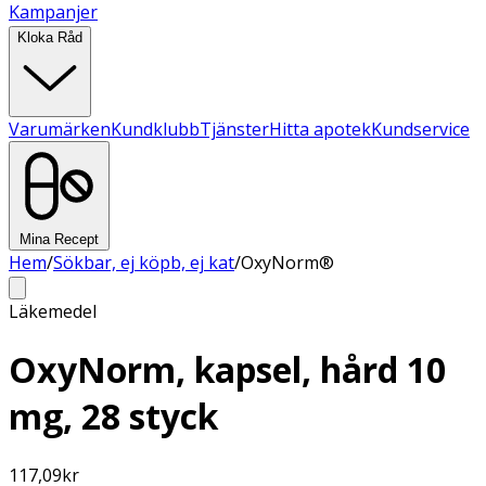
Kampanjer
Kloka Råd
Varumärken
Kundklubb
Tjänster
Hitta apotek
Kundservice
Mina Recept
Hem
/
Sökbar, ej köpb, ej kat
/
OxyNorm®
Läkemedel
OxyNorm, kapsel, hård 10
mg, 28 styck
117,09
kr