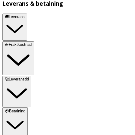
Leverans & betalning
🚚Leverans
🧺Fraktkostnad
🚀Leveranstid
💳Betalning