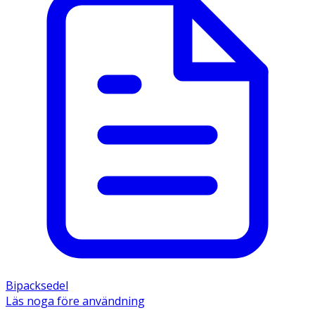
Bipacksedel
Läs noga före användning