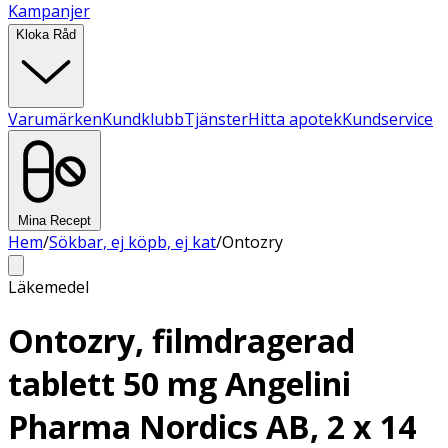
Kampanjer
Kloka Råd
Varumärken
Kundklubb
Tjänster
Hitta apotek
Kundservice
Mina Recept
Hem
/
Sökbar, ej köpb, ej kat
/
Ontozry
Läkemedel
Ontozry, filmdragerad
tablett 50 mg Angelini
Pharma Nordics AB, 2 x 14