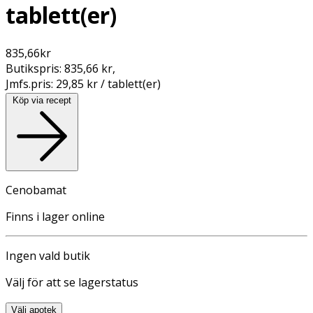
tablett(er)
835,66
kr
Butikspris:
835,66 kr
,
Jmfs.pris:
29,85 kr / tablett(er)
Köp via recept
Cenobamat
Finns i lager online
Ingen vald butik
Välj för att se lagerstatus
Välj apotek