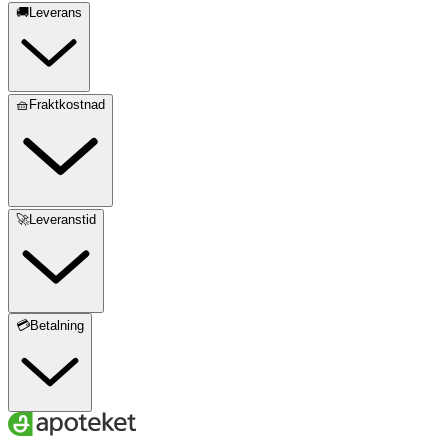
🚚Leverans
🧺Fraktkostnad
🚀Leveranstid
💳Betalning