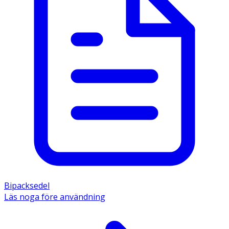
Bipacksedel
Läs noga före användning