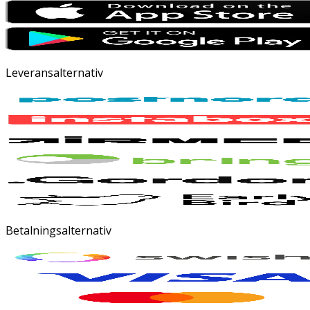
Leveransalternativ
Betalningsalternativ