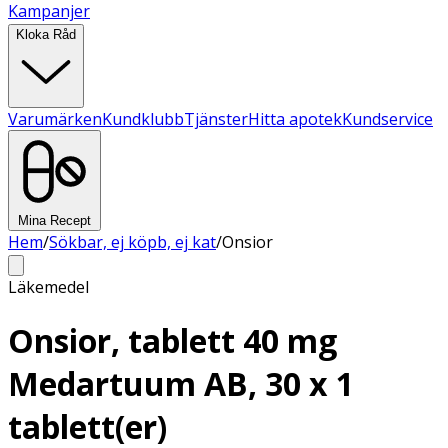
Kampanjer
Kloka Råd
Varumärken
Kundklubb
Tjänster
Hitta apotek
Kundservice
Mina Recept
Hem
/
Sökbar, ej köpb, ej kat
/
Onsior
Läkemedel
Onsior, tablett 40 mg
Medartuum AB, 30 x 1
tablett(er)