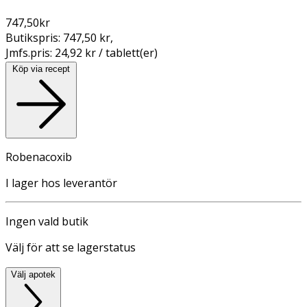
747,50
kr
Butikspris:
747,50 kr
,
Jmfs.pris:
24,92 kr / tablett(er)
Köp via recept
Robenacoxib
I lager hos leverantör
Ingen vald butik
Välj för att se lagerstatus
Välj apotek