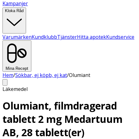
Kampanjer
Kloka Råd
Varumärken
Kundklubb
Tjänster
Hitta apotek
Kundservice
Mina Recept
Hem
/
Sökbar, ej köpb, ej kat
/
Olumiant
Läkemedel
Olumiant, filmdragerad
tablett 2 mg Medartuum
AB, 28 tablett(er)