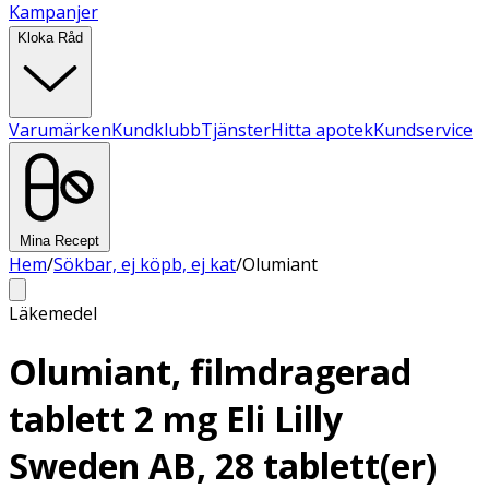
Kampanjer
Kloka Råd
Varumärken
Kundklubb
Tjänster
Hitta apotek
Kundservice
Mina Recept
Hem
/
Sökbar, ej köpb, ej kat
/
Olumiant
Läkemedel
Olumiant, filmdragerad
tablett 2 mg Eli Lilly
Sweden AB, 28 tablett(er)