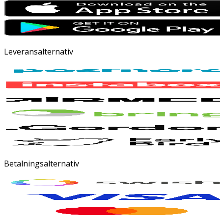
Leveransalternativ
Betalningsalternativ