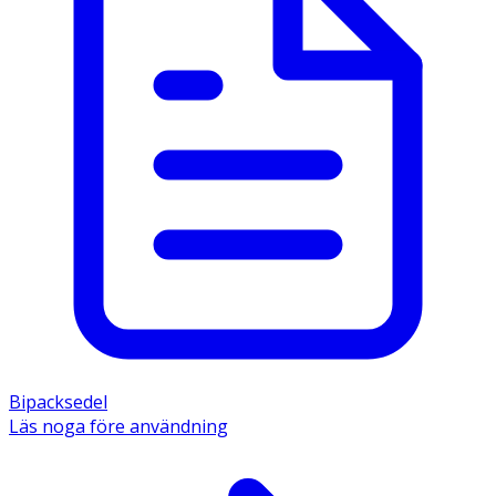
Bipacksedel
Läs noga före användning