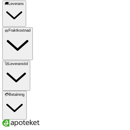
🚚Leverans
🧺Fraktkostnad
🚀Leveranstid
💳Betalning