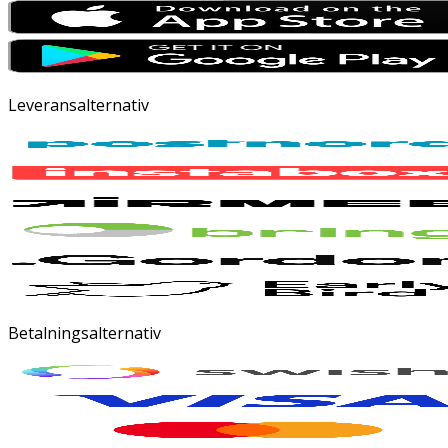
Leveransalternativ
Betalningsalternativ