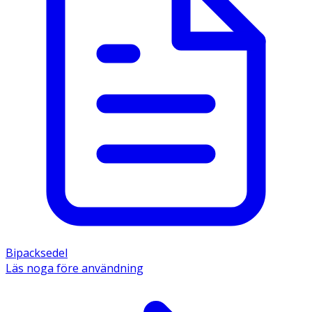
Bipacksedel
Läs noga före användning