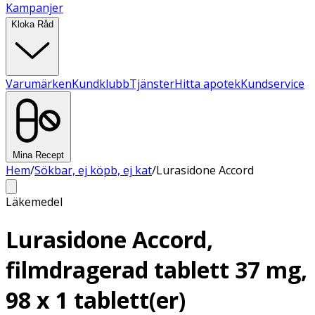
Kampanjer
Kloka Råd
Varumärken
Kundklubb
Tjänster
Hitta apotek
Kundservice
Mina Recept
Hem
/
Sökbar, ej köpb, ej kat
/
Lurasidone Accord
Läkemedel
Lurasidone Accord,
filmdragerad tablett 37 mg,
98 x 1 tablett(er)