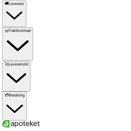
🚚Leverans
🧺Fraktkostnad
🚀Leveranstid
💳Betalning