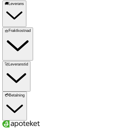
🚚Leverans
🧺Fraktkostnad
🚀Leveranstid
💳Betalning