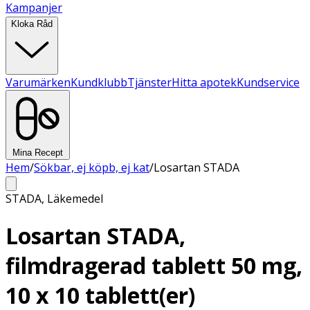
Kampanjer
Kloka Råd
Varumärken
Kundklubb
Tjänster
Hitta apotek
Kundservice
Mina Recept
Hem
/
Sökbar, ej köpb, ej kat
/
Losartan STADA
STADA
,
Läkemedel
Losartan STADA,
filmdragerad tablett 50 mg,
10 x 10 tablett(er)