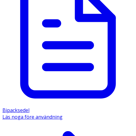
Bipacksedel
Läs noga före användning