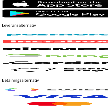
Leveransalternativ
Betalningsalternativ