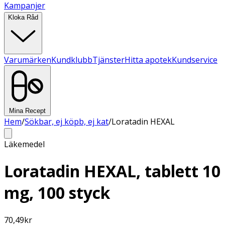
Kampanjer
Kloka Råd
Varumärken
Kundklubb
Tjänster
Hitta apotek
Kundservice
Mina Recept
Hem
/
Sökbar, ej köpb, ej kat
/
Loratadin HEXAL
Läkemedel
Loratadin HEXAL, tablett 10
mg, 100 styck
70,49
kr