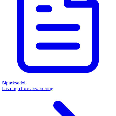
Bipacksedel
Läs noga före användning