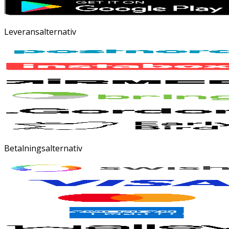
Leveransalternativ
Betalningsalternativ