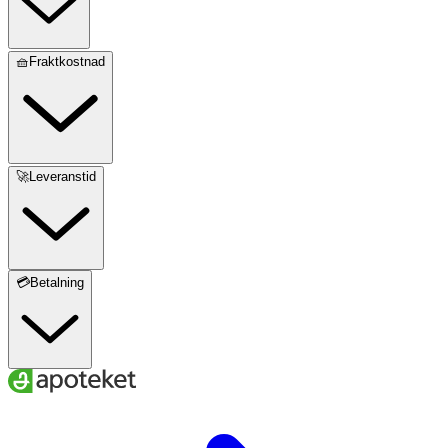
🧺Fraktkostnad
🚀Leveranstid
💳Betalning