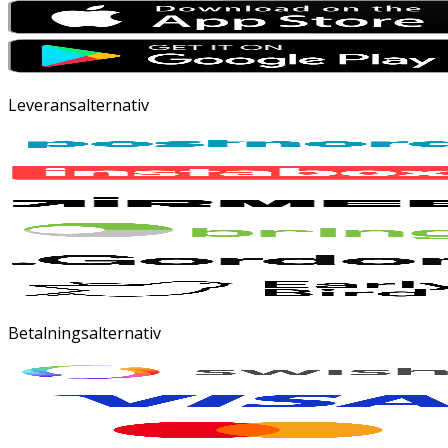
Leveransalternativ
Betalningsalternativ