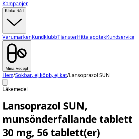
Kampanjer
Kloka Råd
Varumärken
Kundklubb
Tjänster
Hitta apotek
Kundservice
Mina Recept
Hem
/
Sökbar, ej köpb, ej kat
/
Lansoprazol SUN
Läkemedel
Lansoprazol SUN,
munsönderfallande tablett
30 mg, 56 tablett(er)