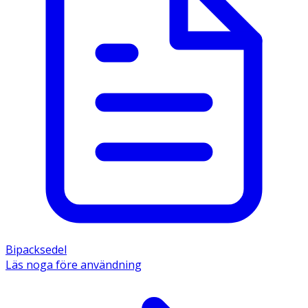
Bipacksedel
Läs noga före användning