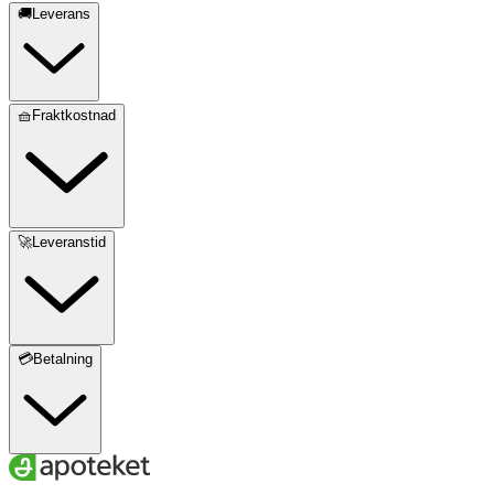
🚚Leverans
🧺Fraktkostnad
🚀Leveranstid
💳Betalning