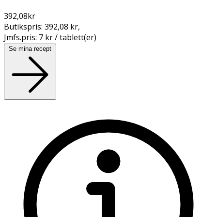
392,08
kr
Butikspris:
392,08 kr
,
Jmfs.pris:
7 kr / tablett(er)
Se mina recept