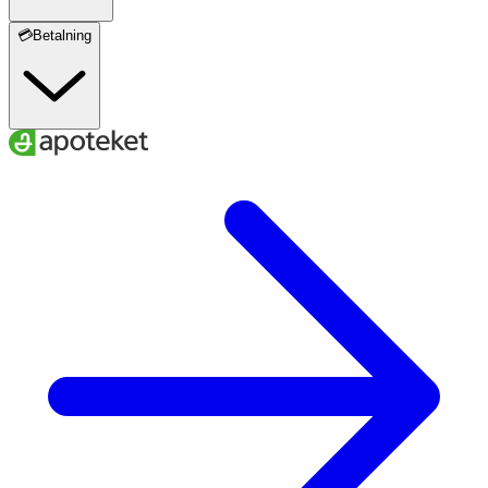
💳Betalning