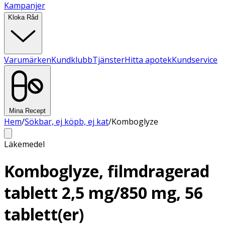
Kampanjer
Kloka Råd
Varumärken
Kundklubb
Tjänster
Hitta apotek
Kundservice
Mina Recept
Hem
/
Sökbar, ej köpb, ej kat
/
Komboglyze
Läkemedel
Komboglyze, filmdragerad
tablett 2,5 mg/850 mg, 56
tablett(er)