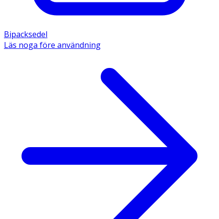
Bipacksedel
Läs noga före användning