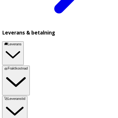
Leverans & betalning
🚚Leverans
🧺Fraktkostnad
🚀Leveranstid