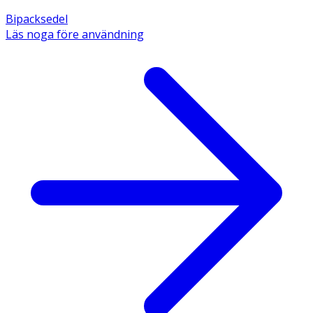
Bipacksedel
Läs noga före användning