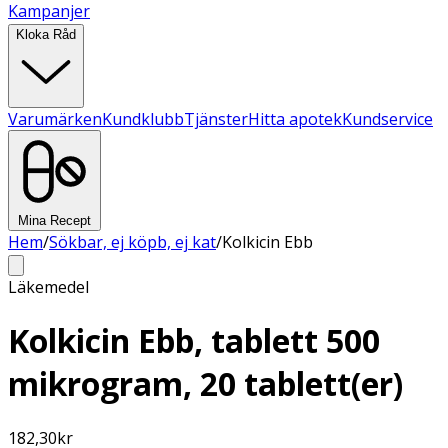
Kampanjer
Kloka Råd
Varumärken
Kundklubb
Tjänster
Hitta apotek
Kundservice
Mina Recept
Hem
/
Sökbar, ej köpb, ej kat
/
Kolkicin Ebb
Läkemedel
Kolkicin Ebb, tablett 500
mikrogram, 20 tablett(er)
182,30
kr