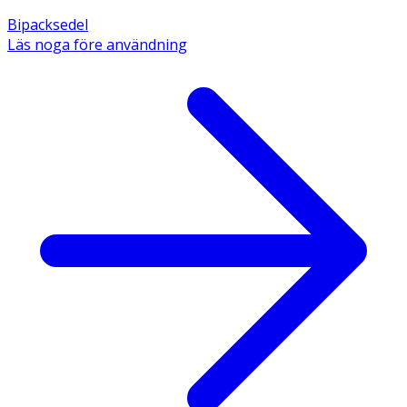
Bipacksedel
Läs noga före användning