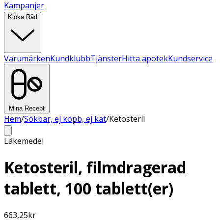
Kampanjer
Kloka Råd
Varumärken
Kundklubb
Tjänster
Hitta apotek
Kundservice
Mina Recept
Hem
/
Sökbar, ej köpb, ej kat
/
Ketosteril
Läkemedel
Ketosteril, filmdragerad
tablett, 100 tablett(er)
663,25
kr