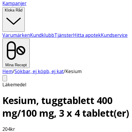
Kampanjer
Kloka Råd
Varumärken
Kundklubb
Tjänster
Hitta apotek
Kundservice
Mina Recept
Hem
/
Sökbar, ej köpb, ej kat
/
Kesium
Läkemedel
Kesium, tuggtablett 400
mg/100 mg, 3 x 4 tablett(er)
204
kr