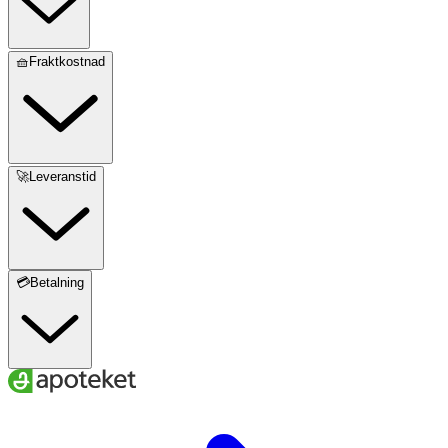
🧺Fraktkostnad
🚀Leveranstid
💳Betalning