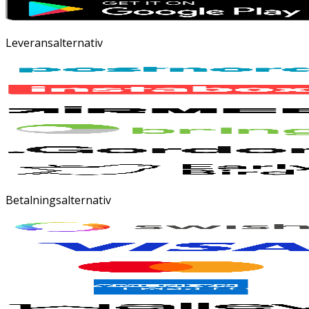
Leveransalternativ
Betalningsalternativ