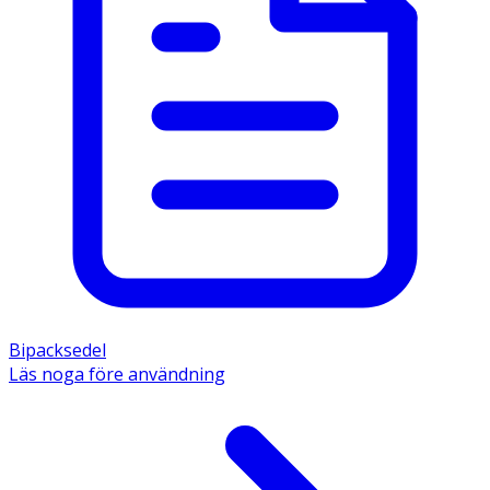
Bipacksedel
Läs noga före användning