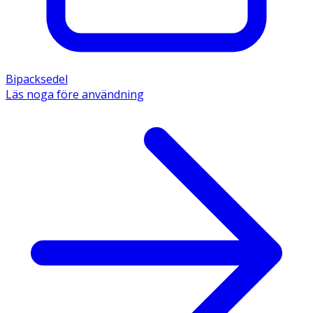
Bipacksedel
Läs noga före användning