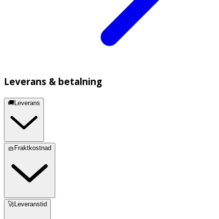
Leverans & betalning
🚚Leverans
🧺Fraktkostnad
🚀Leveranstid