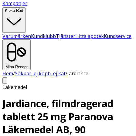
Kampanjer
Kloka Råd
Varumärken
Kundklubb
Tjänster
Hitta apotek
Kundservice
Mina Recept
Hem
/
Sökbar, ej köpb, ej kat
/
Jardiance
Läkemedel
Jardiance, filmdragerad
tablett 25 mg Paranova
Läkemedel AB, 90