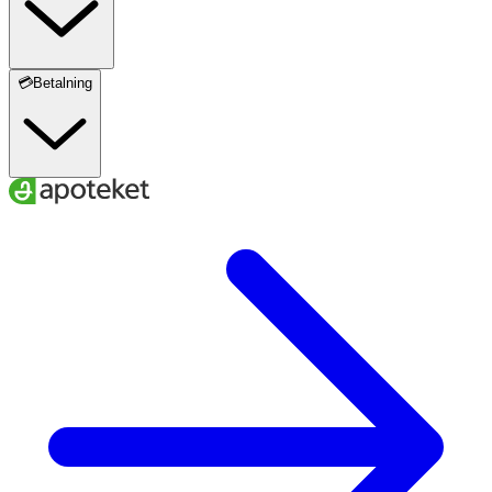
💳Betalning