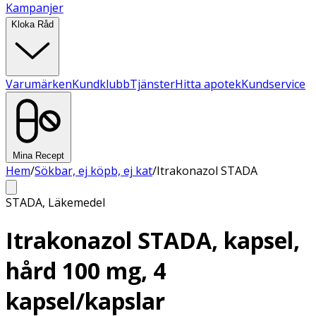
Kampanjer
Kloka Råd
Varumärken
Kundklubb
Tjänster
Hitta apotek
Kundservice
Mina Recept
Hem
/
Sökbar, ej köpb, ej kat
/
Itrakonazol STADA
STADA
,
Läkemedel
Itrakonazol STADA, kapsel,
hård 100 mg, 4
kapsel/kapslar