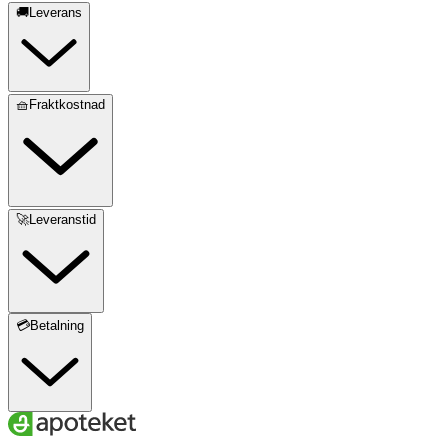
🚚Leverans
🧺Fraktkostnad
🚀Leveranstid
💳Betalning