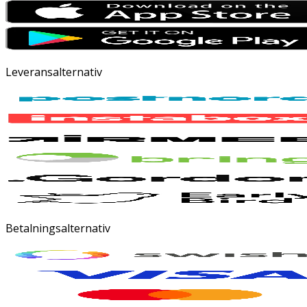
Leveransalternativ
Betalningsalternativ