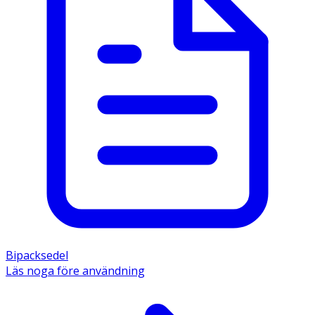
Bipacksedel
Läs noga före användning