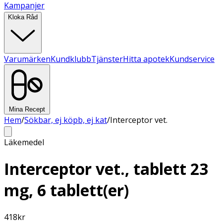
Kampanjer
Kloka Råd
Varumärken
Kundklubb
Tjänster
Hitta apotek
Kundservice
Mina Recept
Hem
/
Sökbar, ej köpb, ej kat
/
Interceptor vet.
Läkemedel
Interceptor vet., tablett 23
mg, 6 tablett(er)
418
kr