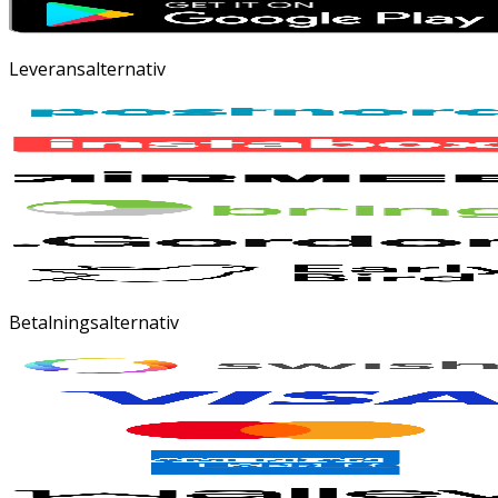
Leveransalternativ
Betalningsalternativ