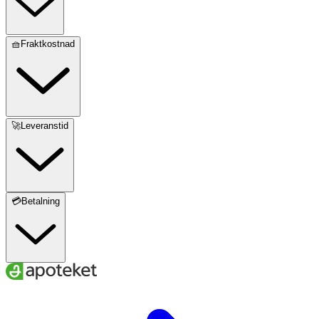
🧺Fraktkostnad
🚀Leveranstid
💳Betalning