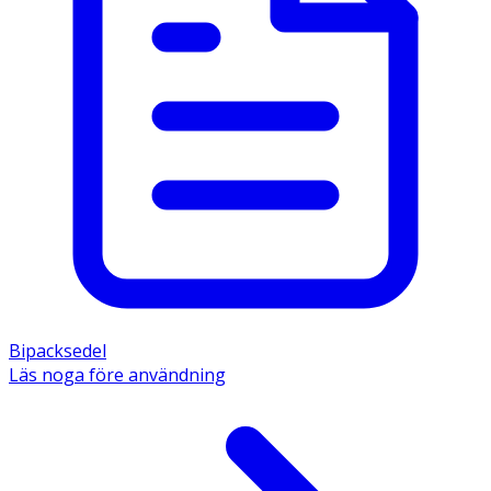
Bipacksedel
Läs noga före användning