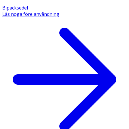
Bipacksedel
Läs noga före användning