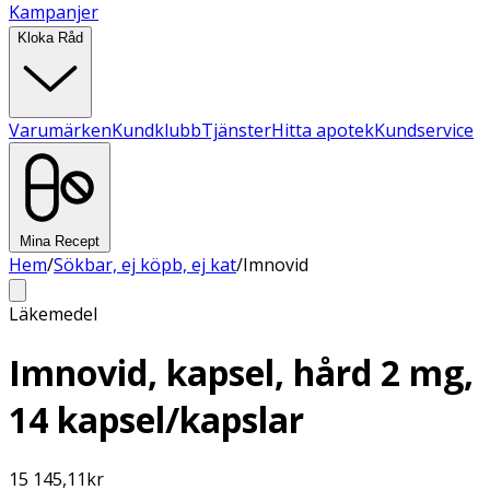
Kampanjer
Kloka Råd
Varumärken
Kundklubb
Tjänster
Hitta apotek
Kundservice
Mina Recept
Hem
/
Sökbar, ej köpb, ej kat
/
Imnovid
Läkemedel
Imnovid, kapsel, hård 2 mg,
14 kapsel/kapslar
15 145,11
kr