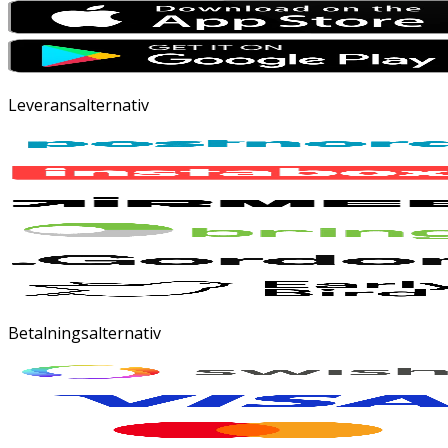
Leveransalternativ
Betalningsalternativ