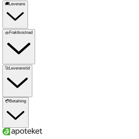
🚚Leverans
🧺Fraktkostnad
🚀Leveranstid
💳Betalning