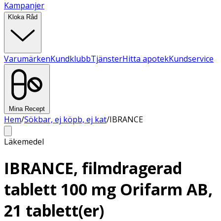
Kampanjer
Kloka Råd
Varumärken
Kundklubb
Tjänster
Hitta apotek
Kundservice
Mina Recept
Hem
/
Sökbar, ej köpb, ej kat
/
IBRANCE
Läkemedel
IBRANCE, filmdragerad
tablett 100 mg Orifarm AB,
21 tablett(er)