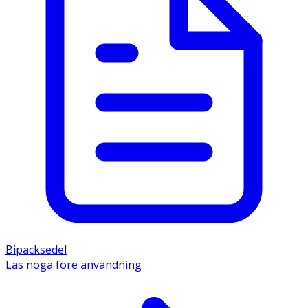
Bipacksedel
Läs noga före användning