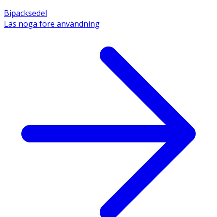
Bipacksedel
Läs noga före användning