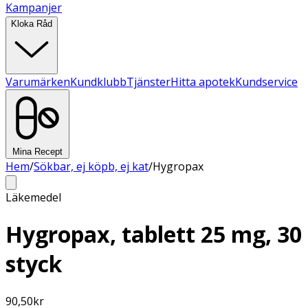
Kampanjer
Kloka Råd
Varumärken
Kundklubb
Tjänster
Hitta apotek
Kundservice
Mina Recept
Hem
/
Sökbar, ej köpb, ej kat
/
Hygropax
Läkemedel
Hygropax, tablett 25 mg, 30
styck
90,50
kr