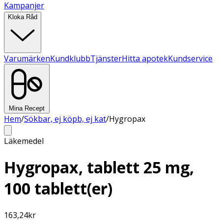
Kampanjer
Kloka Råd
Varumärken
Kundklubb
Tjänster
Hitta apotek
Kundservice
Mina Recept
Hem
/
Sökbar, ej köpb, ej kat
/
Hygropax
Läkemedel
Hygropax, tablett 25 mg,
100 tablett(er)
163,24
kr