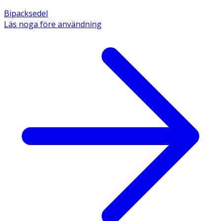
Bipacksedel
Läs noga före användning