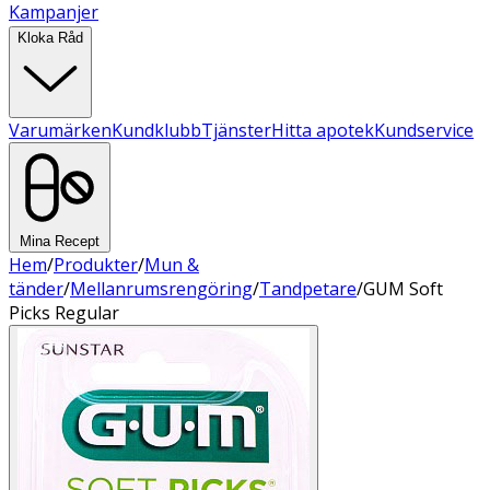
Kampanjer
Kloka Råd
Varumärken
Kundklubb
Tjänster
Hitta apotek
Kundservice
Mina Recept
Hem
/
Produkter
/
Mun &
tänder
/
Mellanrumsrengöring
/
Tandpetare
/
GUM Soft
Picks Regular