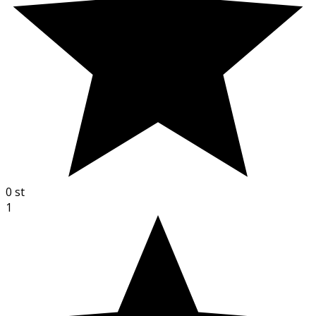
0
st
1