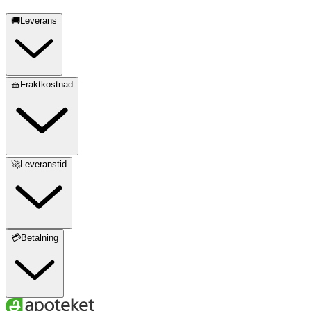
🚚Leverans
🧺Fraktkostnad
🚀Leveranstid
💳Betalning