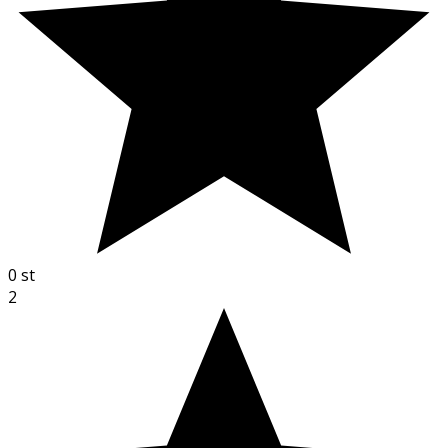
0
st
2