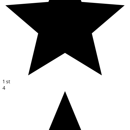
1
st
4