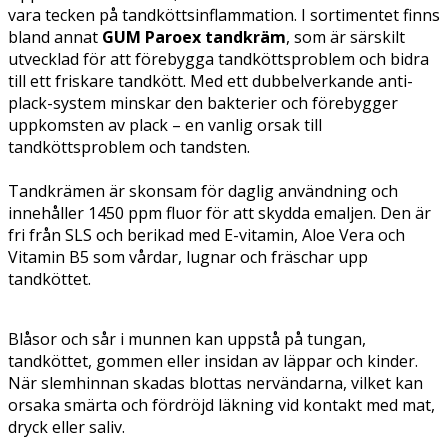
vara tecken på tandköttsinflammation. I sortimentet finns
bland annat
GUM Paroex tandkräm
, som är särskilt
utvecklad för att förebygga tandköttsproblem och bidra
till ett friskare tandkött. Med ett dubbelverkande anti-
plack-system minskar den bakterier och förebygger
uppkomsten av plack – en vanlig orsak till
tandköttsproblem och tandsten.
Tandkrämen är skonsam för daglig användning och
innehåller 1450 ppm fluor för att skydda emaljen. Den är
fri från SLS och berikad med E-vitamin, Aloe Vera och
Vitamin B5 som vårdar, lugnar och fräschar upp
tandköttet.
Blåsor och sår i munnen kan uppstå på tungan,
tandköttet, gommen eller insidan av läppar och kinder.
När slemhinnan skadas blottas nervändarna, vilket kan
orsaka smärta och fördröjd läkning vid kontakt med mat,
dryck eller saliv.