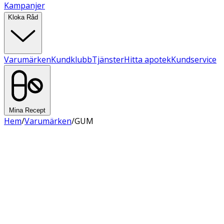
Kampanjer
Kloka Råd
Varumärken
Kundklubb
Tjänster
Hitta apotek
Kundservice
Mina Recept
Hem
/
Varumärken
/
GUM