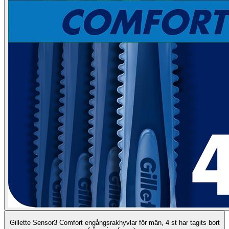
Gillette Sensor3 Comfort engångsrakhyvlar för män, 4 st har tagits bort