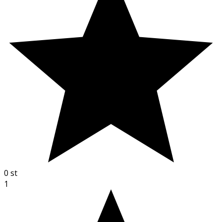
0
st
1