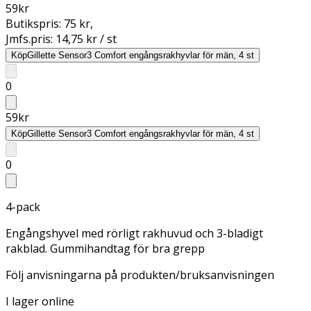
59
kr
Butikspris:
75 kr
,
Jmfs.pris:
14,75 kr / st
Köp
Gillette Sensor3 Comfort engångsrakhyvlar för män, 4 st
0
59
kr
Köp
Gillette Sensor3 Comfort engångsrakhyvlar för män, 4 st
0
4-pack
Engångshyvel med rörligt rakhuvud och 3-bladigt
rakblad. Gummihandtag för bra grepp
Följ anvisningarna på produkten/bruksanvisningen
I lager online