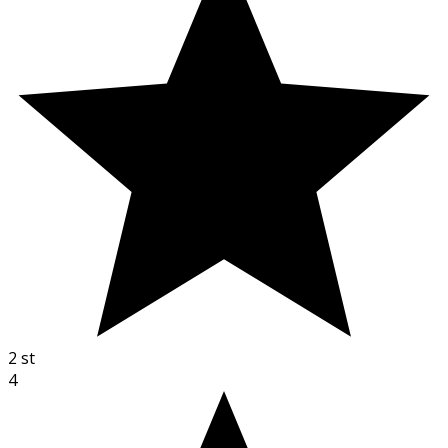
2
st
4