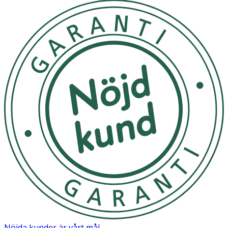
Nöjda kunder är vårt mål