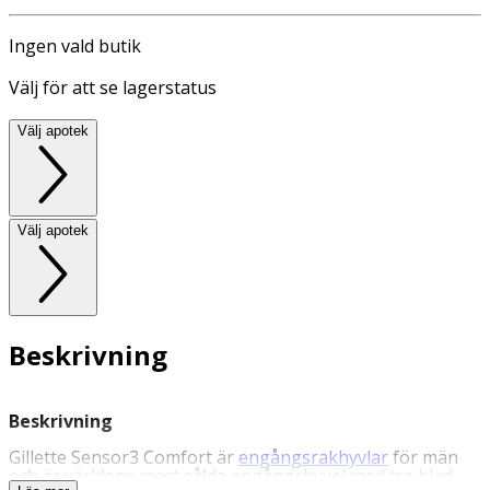
Ingen vald butik
Välj för att se lagerstatus
Välj apotek
Välj apotek
Beskrivning
Beskrivning
Gillette Sensor3 Comfort är
engångsrakhyvlar
för män
och är världens mest sålda engångshyvel med tre blad.