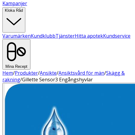
Kampanjer
Kloka Råd
Varumärken
Kundklubb
Tjänster
Hitta apotek
Kundservice
Mina Recept
Hem
/
Produkter
/
Ansikte
/
Ansiktsvård för män
/
Skägg &
rakning
/
Gillette Sensor3 Engångshyvlar