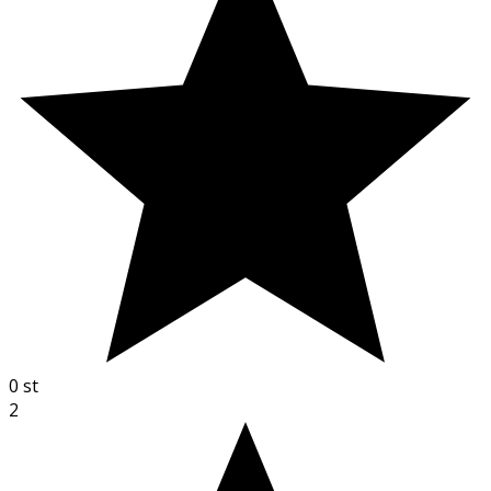
0
st
2