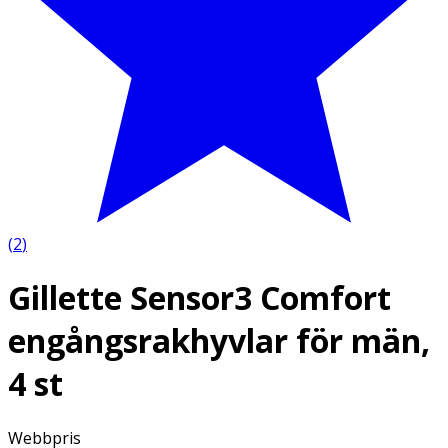
(
2
)
Gillette Sensor3 Comfort
engångsrakhyvlar för män,
4 st
Webbpris